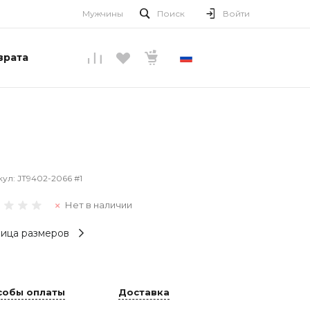
Мужчины
Поиск
Войти
врата
РУССКИЙ
кул:
JT9402-2066 #1
Нет в наличии
ица размеров
собы оплаты
Доставка