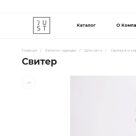
Каталог
О Комп
Главная
/
Каталог одежды
/
Для него
/
Свитера и к
Свитер