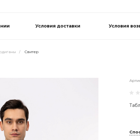
ании
Условия доставки
Условия воз
ардиганы
/
Свитер
Арти
Табл
Спо