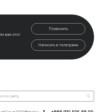
Позвонить
ли вам этот
Написать в телеграмм
+998 (55) 506 88 00
ustGroup2010@mail.ru