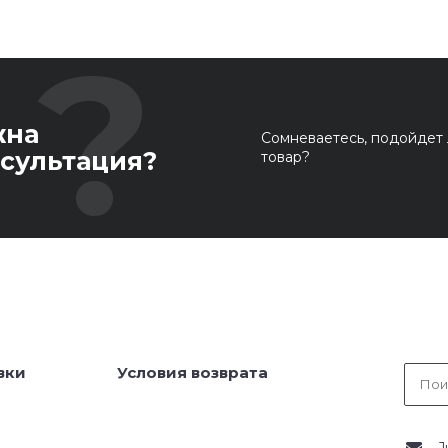
жна
Сомневаетесь, подойдет 
сультация?
товар?
вки
Условия возврата
J