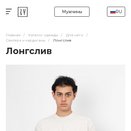
Мужчины
RU
Главная
/
Каталог одежды
/
Для него
/
Свитера и кардиганы
/
Лонгслив
Лонгслив