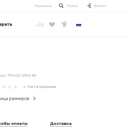
Мужчины
Поиск
Войти
врата
РУССКИЙ
кул:
JT9402-2090 #2
Нет в наличии
ица размеров
собы оплаты
Доставка