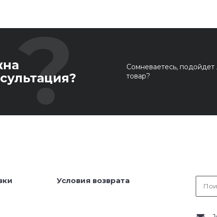
жна
Сомневаетесь, подойдет 
сультация?
товар?
вки
Условия возврата
J