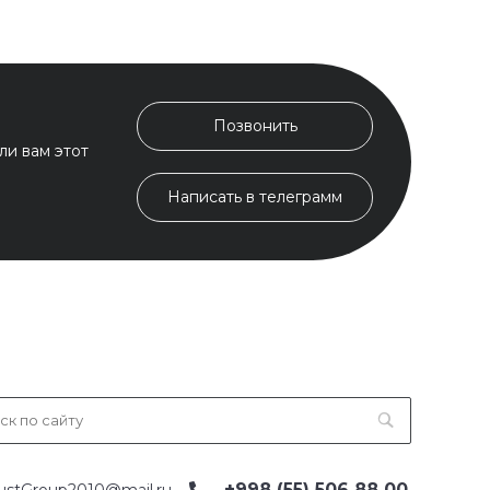
Позвонить
ли вам этот
Написать в телеграмм
+998 (55) 506 88 00
ustGroup2010@mail.ru