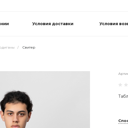
ании
Условия доставки
Условия воз
ардиганы
/
Свитер
Арти
Табл
Спо