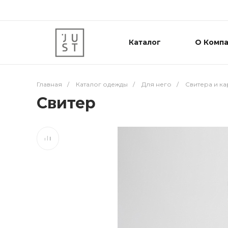
Каталог
О Комп
Главная
/
Каталог одежды
/
Для него
/
Свитера и к
Свитер