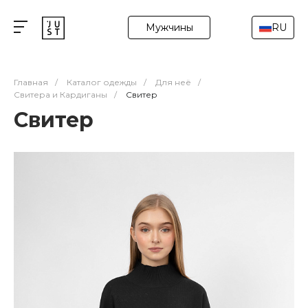
Мужчины
RU
Главная
/
Каталог одежды
/
Для неё
/
Свитера и Кардиганы
/
Свитер
Свитер