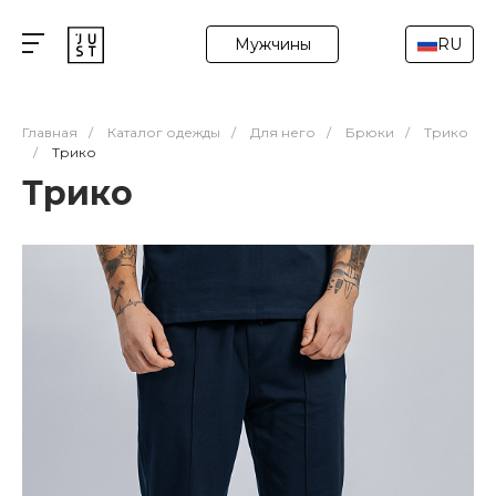
Мужчины
RU
Главная
/
Каталог одежды
/
Для него
/
Брюки
/
Трико
/
Трико
Трико