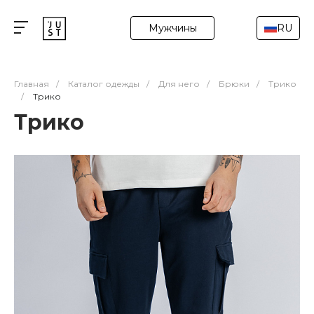
Мужчины
RU
Главная
/
Каталог одежды
/
Для него
/
Брюки
/
Трико
/
Трико
Трико