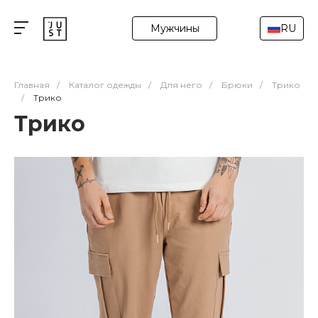
Мужчины
RU
Главная
/
Каталог одежды
/
Для него
/
Брюки
/
Трико
/
Трико
Трико