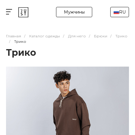
Мужчины
RU
Главная
/
Каталог одежды
/
Для него
/
Брюки
/
Трико
/
Трико
Трико