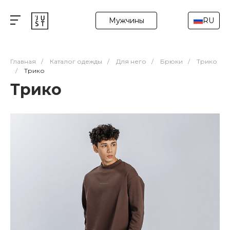
Мужчины
RU
Главная
/
Каталог одежды
/
Для него
/
Брюки
/
Трико
/
Трико
Трико