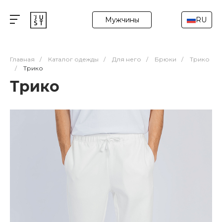
Мужчины
RU
Главная
/
Каталог одежды
/
Для него
/
Брюки
/
Трико
/
Трико
Трико