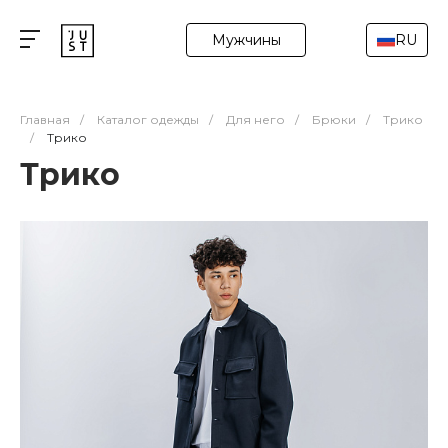
Мужчины
RU
Главная
/
Каталог одежды
/
Для него
/
Брюки
/
Трико
/
Трико
Трико