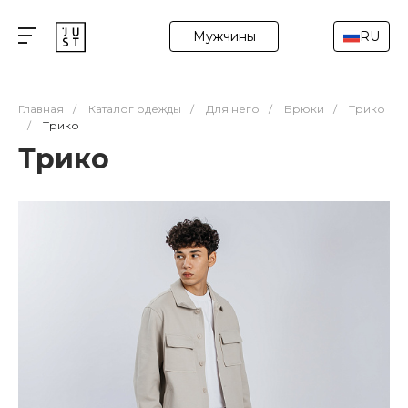
Мужчины
RU
Главная
/
Каталог одежды
/
Для него
/
Брюки
/
Трико
/
Трико
Трико