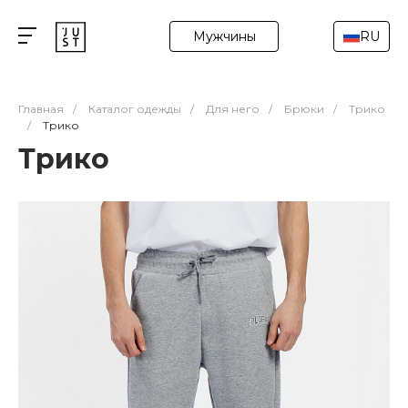
Мужчины
RU
Главная
/
Каталог одежды
/
Для него
/
Брюки
/
Трико
/
Трико
Трико