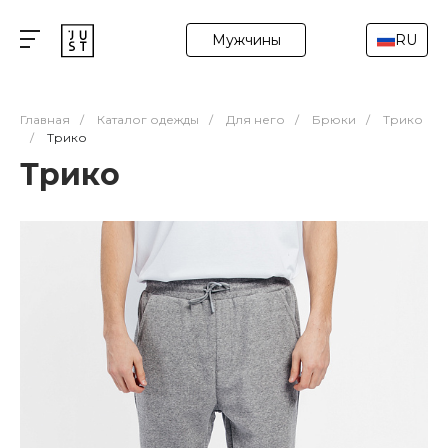
Мужчины
RU
Главная
/
Каталог одежды
/
Для него
/
Брюки
/
Трико
/
Трико
Трико