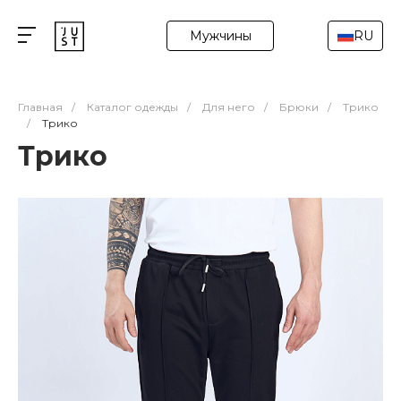
Мужчины
RU
Главная
/
Каталог одежды
/
Для него
/
Брюки
/
Трико
/
Трико
Трико