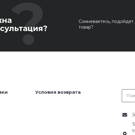
жна
Сомневаетесь, подойдет 
сультация?
товар?
вки
Условия возврата
J
T
Y