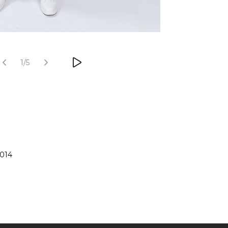
1/5
014