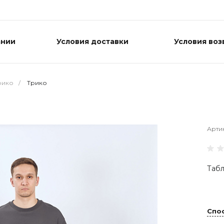
ании
Условия доставки
Условия воз
рико
/
Трико
Арти
Табл
Спо