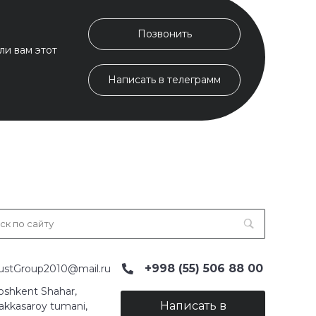
Позвонить
ли вам этот
Написать в телеграмм
+998 (55) 506 88 00
ustGroup2010@mail.ru
oshkent Shahar,
Написать в
akkasaroy tumani,