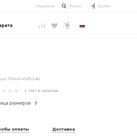
Мужчины
Поиск
Войти
врата
РУССКИЙ
кул:
JT9401-4025-2 #2
Нет в наличии
ица размеров
собы оплаты
Доставка