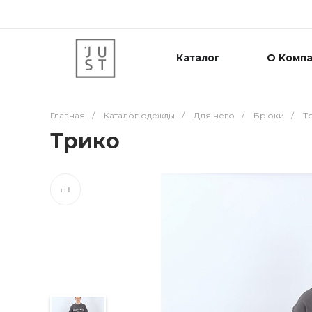
Каталог
О Комп
Главная
/
Каталог одежды
/
Для него
/
Брюки
/
Т
Трико