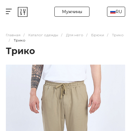
Мужчины
RU
Главная
/
Каталог одежды
/
Для него
/
Брюки
/
Трико
/
Трико
Трико