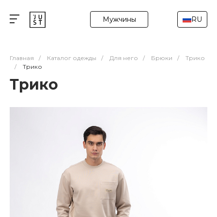
Мужчины
RU
Главная
/
Каталог одежды
/
Для него
/
Брюки
/
Трико
/
Трико
Трико