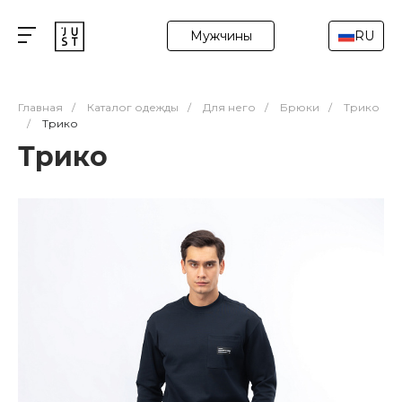
Мужчины
RU
Главная
/
Каталог одежды
/
Для него
/
Брюки
/
Трико
/
Трико
Трико