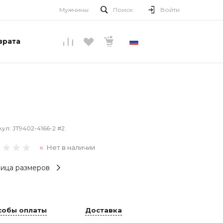
Мужчины
Поиск
Войти
врата
РУССКИЙ
кул:
JT9402-4166-2 #2
Нет в наличии
ица размеров
собы оплаты
Доставка