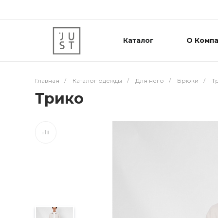
Каталог
О Комп
Главная
/
Каталог одежды
/
Для него
/
Брюки
/
Т
Трико