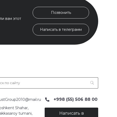
Позвонить
ли вам этот
Написать в телеграмм
+998 (55) 506 88 00
ustGroup2010@mail.ru
oshkent Shahar,
Написать в
akkasaroy tumani,