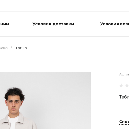
ании
Условия доставки
Условия воз
рико
/
Трико
Арти
Табл
Спо