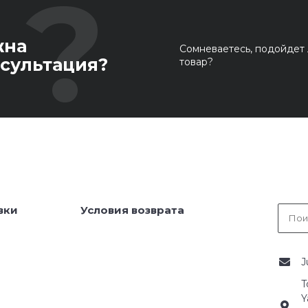
жна
Сомневаетесь, подойдет 
сультация?
товар?
вки
Условия возврата
J
T
Y