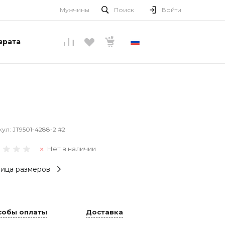
Мужчины
Поиск
Войти
врата
РУССКИЙ
кул:
JT9501-4288-2 #2
Нет в наличии
ица размеров
собы оплаты
Доставка