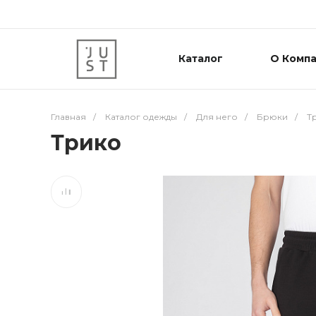
Каталог
О Комп
Главная
/
Каталог одежды
/
Для него
/
Брюки
/
Т
Трико