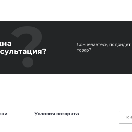
жна
Сомневаетесь, подойдет 
сультация?
товар?
вки
Условия возврата