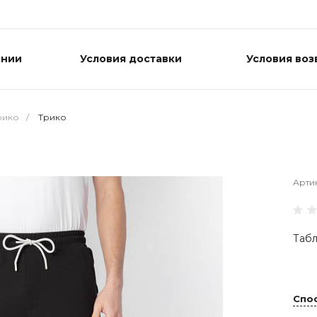
ании
Условия доставки
Условия воз
рико
/
Трико
Арти
Табл
Спо