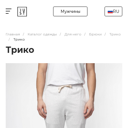
Мужчины
RU
Главная
/
Каталог одежды
/
Для него
/
Брюки
/
Трико
/
Трико
Трико