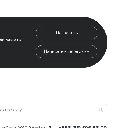
Позвонить
ли вам этот
Написать в телеграмм
+998 (55) 506 88 00
ustGroup2010@mail.ru