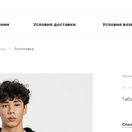
ании
Условия доставки
Условия воз
жда
/
Толстовка
Арти
Табл
Спо