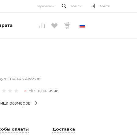
Мужчины
Поиск
Войти
врата
РУССКИЙ
кул:
JT60446-AW23 #1
Нет в наличии
ица размеров
собы оплаты
Доставка