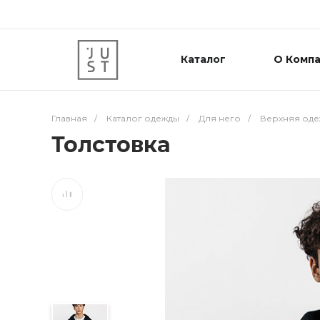
Каталог
О Комп
Главная
/
Каталог одежды
/
Для него
/
Верхняя оде
Толстовка