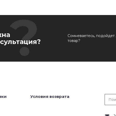
жна
Сомневаетесь, подойдет 
сультация?
товар?
вки
Условия возврата
J