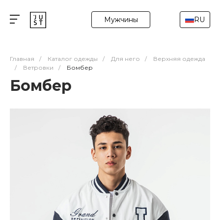
Мужчины
RU
Главная
/
Каталог одежды
/
Для него
/
Верхняя одежда
/
Ветровки
/
Бомбер
Бомбер