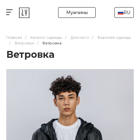
Мужчины
RU
Главная
/
Каталог одежды
/
Для него
/
Верхняя одежда
/
Ветровки
/
Ветровка
Ветровка