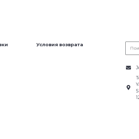
вки
Условия возврата
J
T
Y
S
1