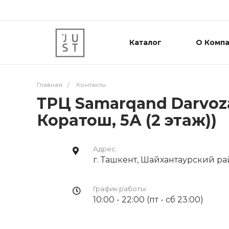
Каталог
О Комп
Главная
/
Контакты
ТРЦ Samarqand Darvoza
Коратош, 5А (2 этаж))
Адрес:
г. Ташкент, Шайхантаурский райо
График работы:
10:00 - 22:00 (пт - сб 23:00)