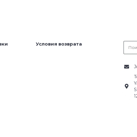
вки
Условия возврата
J
T
Y
S
1