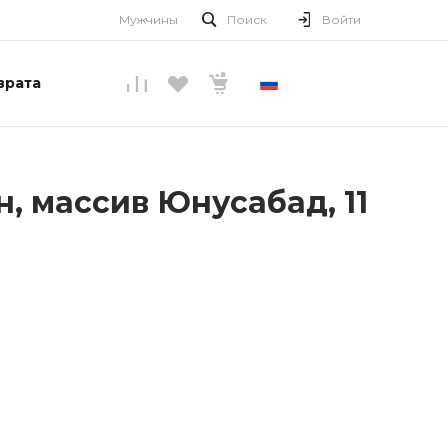
Мужчины
Поиск
Войти
врата
РУССКИЙ
, массив Юнусабад, 11