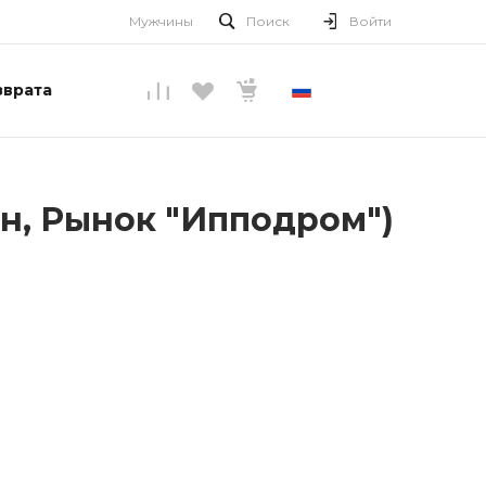
Мужчины
Поиск
Войти
зврата
РУССКИЙ
н, Рынок "Ипподром")