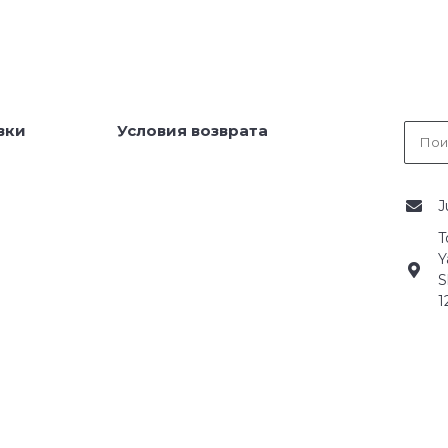
вки
Условия возврата
J
T
Y
S
1