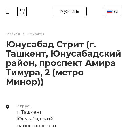
Мужчины
RU
Главная
/
Контакты
Юнусабад Стрит (г.
Ташкент, Юнусабадский
район, проспект Амира
Тимура, 2 (метро
Минор))
Адрес:
г. Ташкент,
Юнусабадский
район, проспект