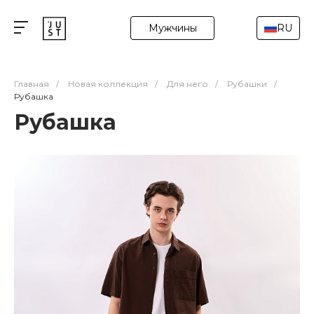
Мужчины
RU
Главная
/
Новая коллекция
/
Для него
/
Рубашки
/
Рубашка
Рубашка