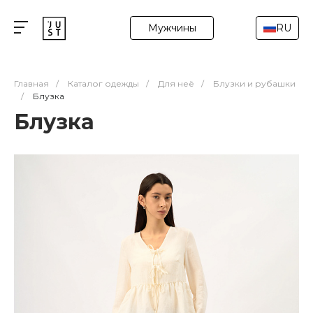
Мужчины
RU
Главная
/
Каталог одежды
/
Для неё
/
Блузки и рубашки
/
Блузка
Блузка