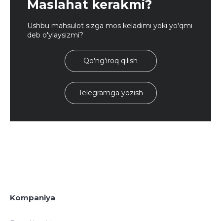
Maslahat kerakmi?
Ushbu mahsulot sizga mos keladimi yoki yo'qmi
deb o'ylaysizmi?
Qo'ng'iroq qilish
Telegramga yozish
Kompaniya