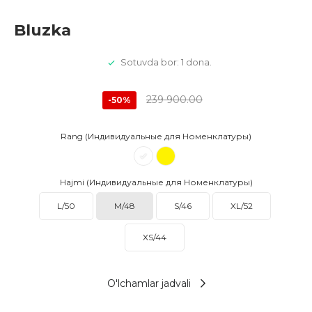
Bluzka
Sotuvda bor: 1 dona.
239 900.00
-50%
Rang (Индивидуальные для Номенклатуры)
Hajmi (Индивидуальные для Номенклатуры)
L/50
M/48
S/46
XL/52
XS/44
O'lchamlar jadvali