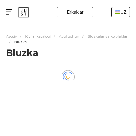
Erkaklar
UZ
Asosiy
/
Kiyim katalogi
/
Ayol uchun
/
Bluzkalar va ko'ylaklar
/
Bluzka
Bluzka