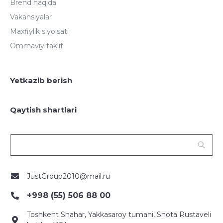
Brend haqida
Vakansiyalar
Maxfiylik siyoisati
Ommaviy taklif
Yetkazib berish
Qaytish shartlari
JustGroup2010@mail.ru
+998 (55) 506 88 00
Toshkent Shahar, Yakkasaroy tumani, Shota Rustaveli