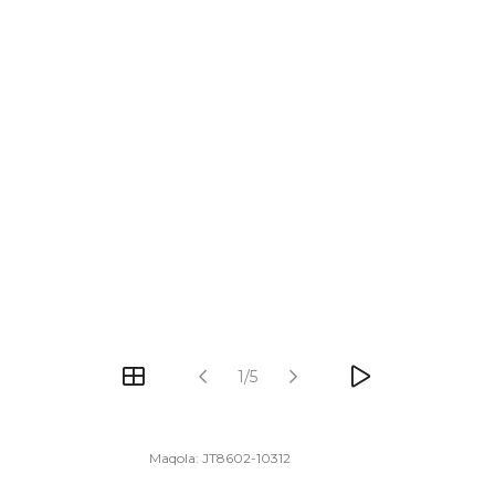
1/5
Maqola:
JT8602-10312