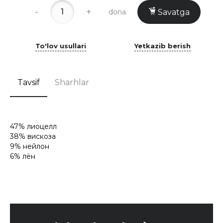
-
+
dona.
Savatga
To'lov usullari
Yetkazib berish
Tavsif
Sharhlar
47% лиоцелл
38% вискоза
9% нейлон
6% лён