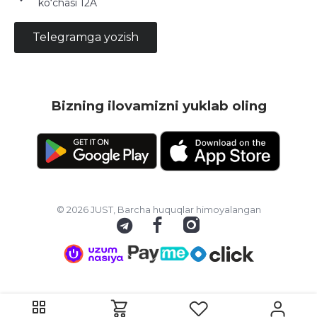
ko‘chasi 12A
Telegramga yozish
Bizning ilovamizni yuklab oling
© 2026 JUST, Barcha huquqlar himoyalangan