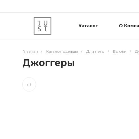
Каталог
О Комп
Главная
/
Каталог одежды
/
Для него
/
Брюки
/
Д
Джоггеры