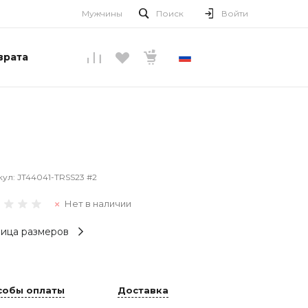
Мужчины
Поиск
Войти
врата
РУССКИЙ
кул:
JT44041-TRSS23 #2
Нет в наличии
ица размеров
собы оплаты
Доставка