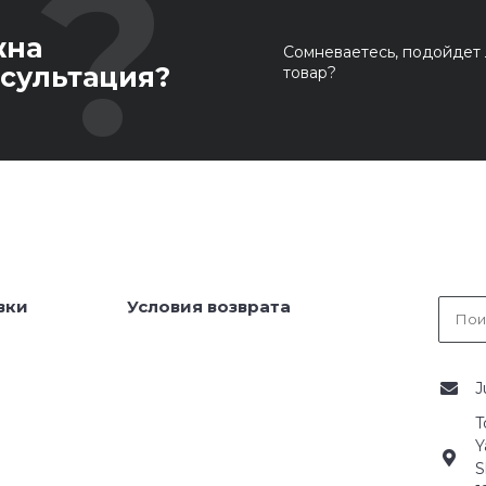
жна
Сомневаетесь, подойдет 
сультация?
товар?
вки
Условия возврата
J
T
Y
S