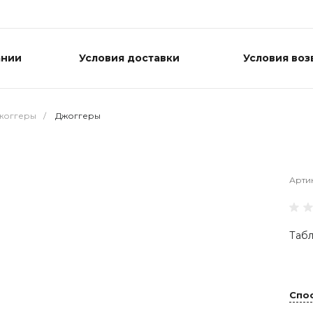
ании
Условия доставки
Условия воз
жоггеры
/
Джоггеры
Арти
Табл
Спо