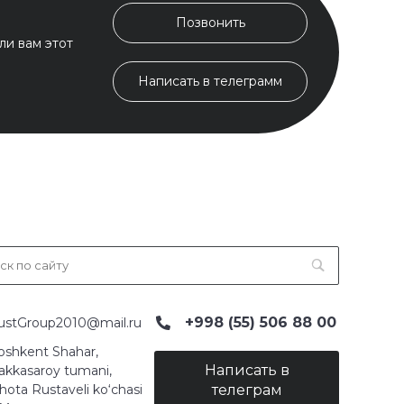
Позвонить
ли вам этот
Написать в телеграмм
+998 (55) 506 88 00
ustGroup2010@mail.ru
oshkent Shahar,
Написать в
akkasaroy tumani,
hota Rustaveli ko‘chasi
телеграм