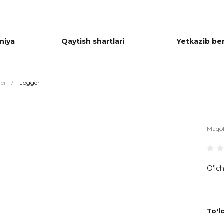
niya
Qaytish shartlari
Yetkazib ber
er
/
Jogger
Maqo
O'lch
To'lo