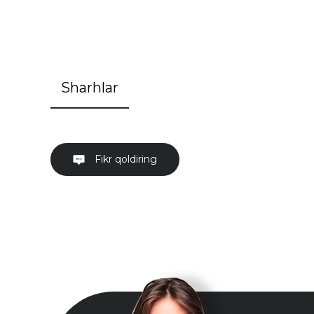
Sharhlar
Fikr qoldiring