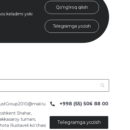
Qo'ng'iroq qilish
s keladimi yoki
Telegramga yozish
+998 (55) 506 88 00
ustGroup2010@mail.ru
oshkent Shahar,
akkasaroy tumani,
Telegramga yozish
hota Rustaveli ko‘chasi