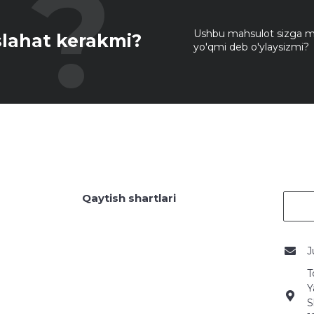
Ushbu mahsulot sizga mo
lahat kerakmi?
yo'qmi deb o'ylaysizmi?
Qaytish shartlari
J
T
Y
S