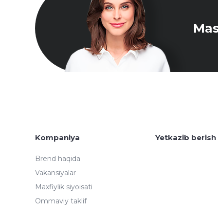
Mas
Kompaniya
Yetkazib berish
Brend haqida
Vakansiyalar
Maxfiylik siyoisati
Ommaviy taklif