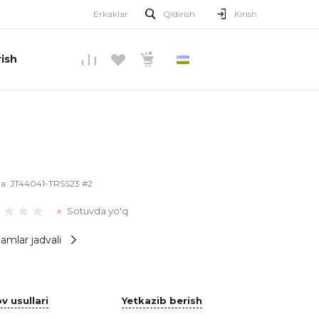
Erkaklar
Qidirish
Kirish
ish
O’ZBEKCHA
la:
JT44041-TRSS23 #2
Sotuvda yo'q
amlar jadvali
v usullari
Yetkazib berish