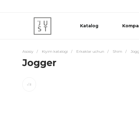
Katalog
Kompa
Asosiy
/
Kiyim katalogi
/
Erkaklar uchun
/
Shim
/
Jogg
Jogger