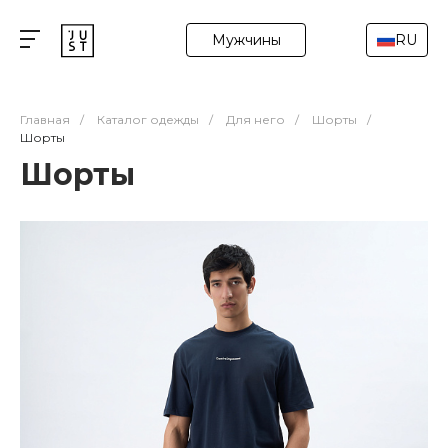
Мужчины
RU
Главная
/
Каталог одежды
/
Для него
/
Шорты
/
Шорты
Шорты