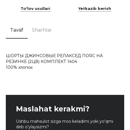
To'lov usullari
Yetkazib berish
Tavsif
Sharhlar
ШОРТЫ ДЖИНСОВЫЕ РЕЛАКСЕД ПОЯС НА
РЕЗИНКЕ (2ЦВ) КОМПЛЕКТ 1404
100% хлопок
Maslahat kerakmi?
Ushbu mahsulot sizga mos keladimi yoki yo'qmi
deb o'ylaysizmi?