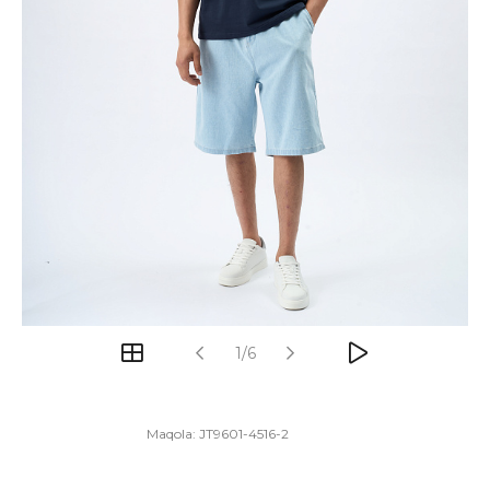
1/6
Maqola:
JT9601-4516-2