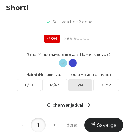
Shorti
Sotuvda bor: 2 dona.
289 900.00
-40%
Rang (Индивидуальные для Номенклатуры)
Hajmi (Индивидуальные для Номенклатуры)
L/50
M/48
S/46
XL/52
O'lchamlar jadvali
-
+
dona.
Savatga