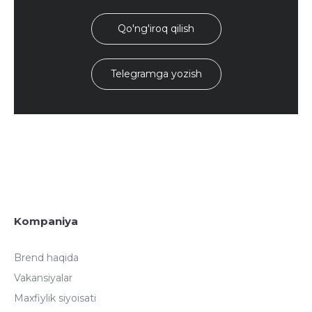
Qo'ng'iroq qilish
Telegramga yozish
Kompaniya
Brend haqida
Vakansiyalar
Maxfiylik siyoisati