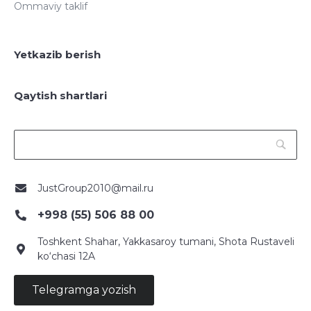
Ommaviy taklif
Yetkazib berish
Qaytish shartlari
JustGroup2010@mail.ru
+998 (55) 506 88 00
Toshkent Shahar, Yakkasaroy tumani, Shota Rustaveli
ko‘chasi 12A
Telegramga yozish