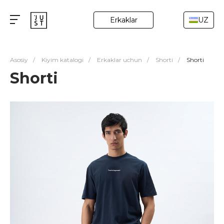
Erkaklar
UZ
Asosiy
/
Kiyim katalogi
/
Erkaklar uchun
/
Shorti
/
Shorti
Shorti