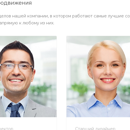
родвижения
делов нашей компании, в котором работают самые лучшие со
апрямую к любому из них.
800 900-80-90
+7 800 900-80-90
eply@intecweb.ru
no-reply@intecweb.ru
ректор
Старший дизайнер