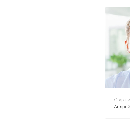
+7 
no-r
Старши
Андрей