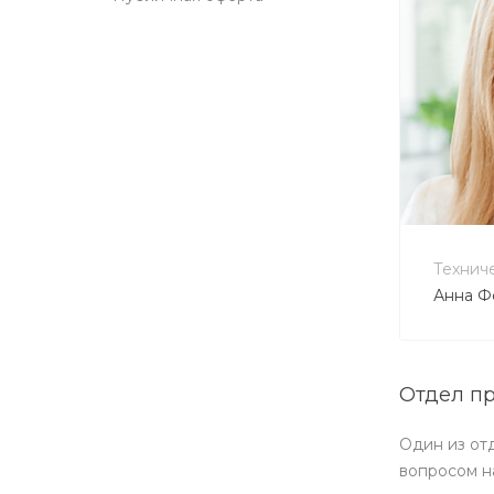
+7 
no-r
Технич
Анна Ф
Отдел п
Один из от
вопросом н