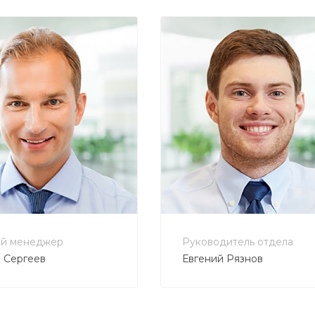
800 900-80-90
+7 800 900-80-90
eply@intecweb.ru
no-reply@intecweb.ru
й менеджер
Руководитель отдела
 Сергеев
Евгений Рязнов