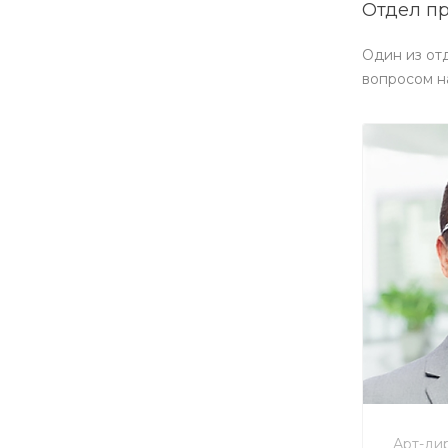
Отдел п
Один из от
вопросом н
+7 
no-r
Арт-ди