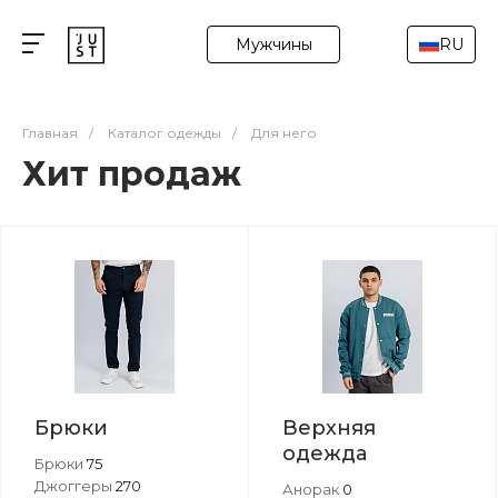
Мужчины
RU
Главная
/
Каталог одежды
/
Для него
Хит продаж
Брюки
Верхняя
одежда
Брюки
75
Джоггеры
270
Анорак
0