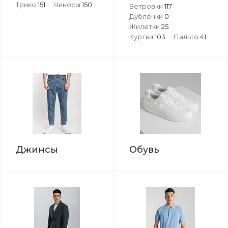
Трико
151
Чиносы
150
Ветровки
117
Дублёнки
0
Жилетки
25
Куртки
103
Пальто
41
Джинсы
Обувь