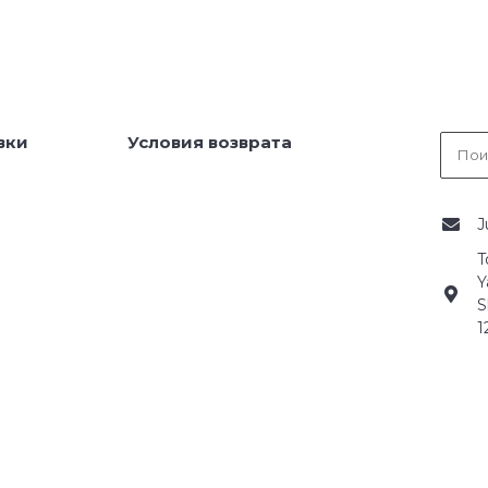
вки
Условия возврата
J
T
Y
S
1