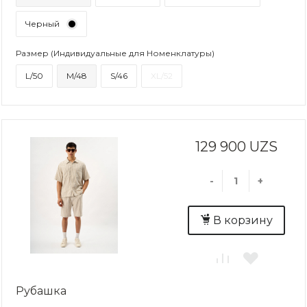
Черный
Размер (Индивидуальные для Номенклатуры)
L/50
M/48
S/46
XL/52
129 900 UZS
-
+
В корзину
Рубашка