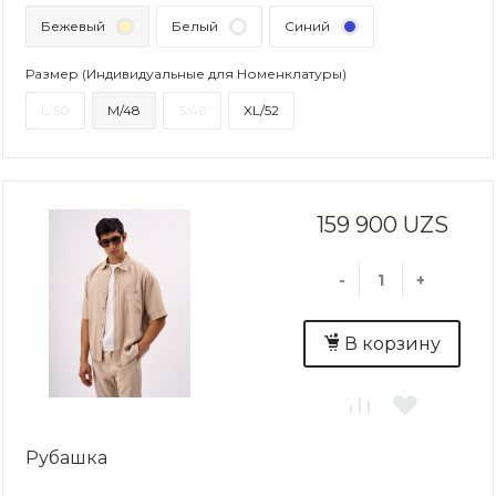
Бежевый
Белый
Синий
Размер (Индивидуальные для Номенклатуры)
L/50
M/48
S/46
XL/52
159 900 UZS
-
+
В корзину
Рубашка