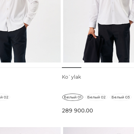
Ko`ylak
й 02
Белый 01
Белый 02
Белый 03
289 900.00