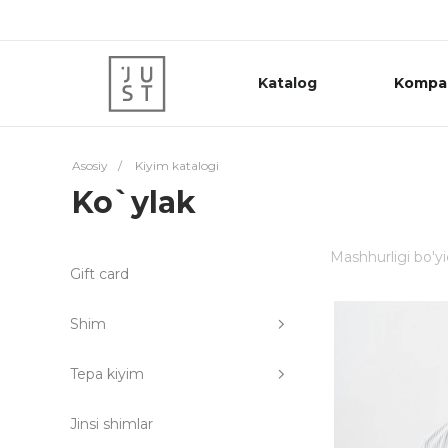
Katalog
Kompa
Asosiy
/
Kiyim katalogi
Ko`ylak
Mashhurligi bo'y
Gift card
Shim
Tepa kiyim
Jinsi shimlar