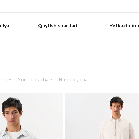
niya
Qaytish shartlari
Yetkazib ber
icha
Nomi bo'yicha
Narx bo'yicha