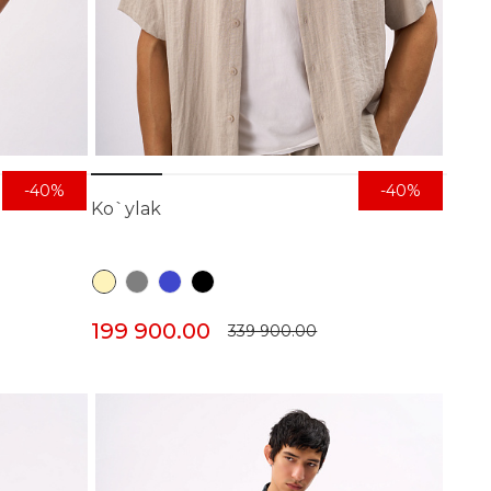
-40%
-40%
Ko`ylak
199 900.00
339 900.00