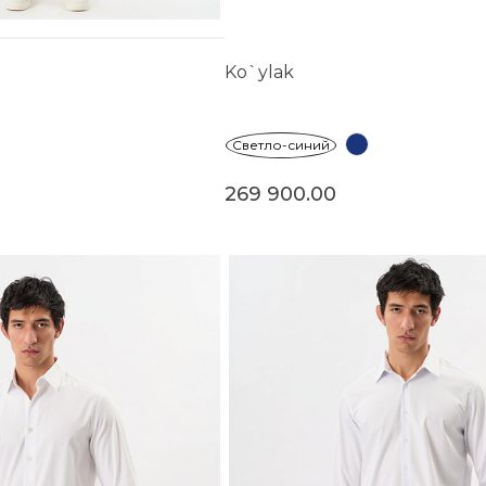
Ko`ylak
Светло-синий
269 900.00