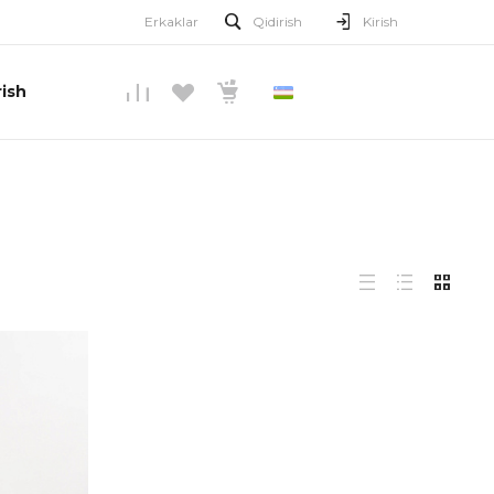
Erkaklar
Qidirish
Kirish
ish
O’ZBEKCHA