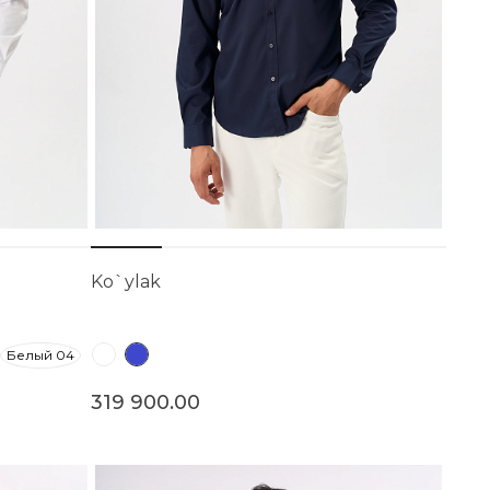
Ko`ylak
Белый 04
319 900.00