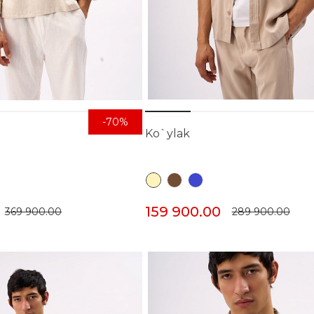
-70%
Ko`ylak
159 900.00
369 900.00
289 900.00