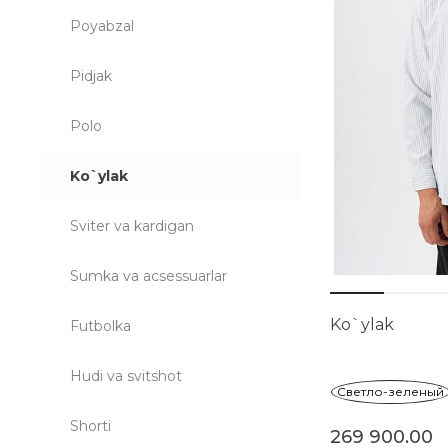
Poyabzal
Pidjak
Polo
Ko`ylak
Sviter va kardigan
Sumka va acsessuarlar
Ko`ylak
Futbolka
Hudi va svitshot
Светло-зеленый
Shorti
269 900.00