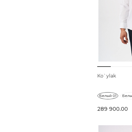
Ko`ylak
Белый 01
Белы
289 900.00