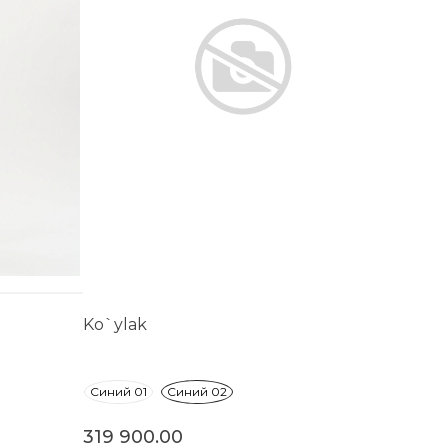
Ko`ylak
Синий 01
Синий 02
319 900.00