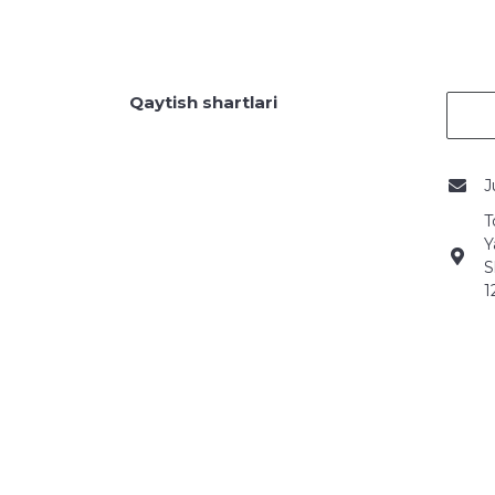
Qaytish shartlari
J
T
Y
S
1