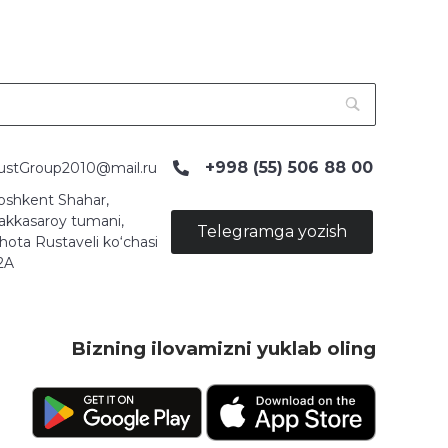
+998 (55) 506 88 00
ustGroup2010@mail.ru
oshkent Shahar,
akkasaroy tumani,
Telegramga yozish
hota Rustaveli ko‘chasi
2A
Bizning ilovamizni yuklab oling