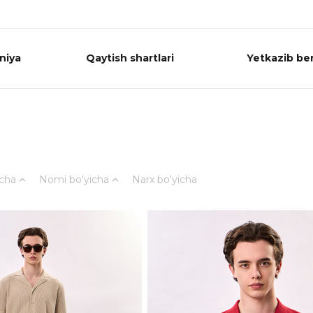
niya
Qaytish shartlari
Yetkazib ber
icha
Nomi bo'yicha
Narx bo'yicha