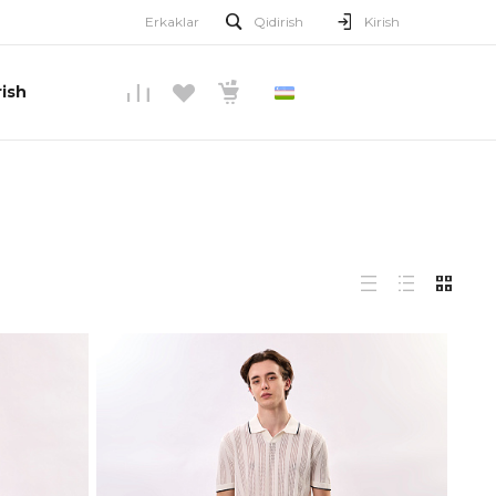
Erkaklar
Qidirish
Kirish
ish
O’ZBEKCHA