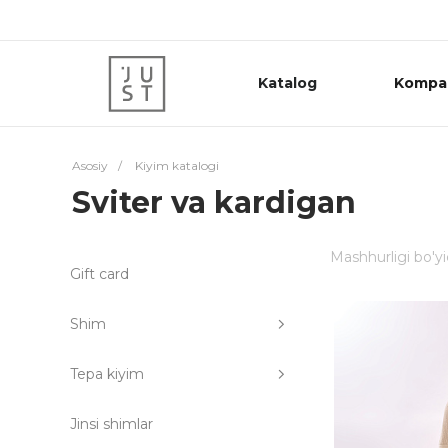
Katalog
Kompa
Asosiy
/
Kiyim katalogi
Sviter va kardigan
Mashhurligi bo'y
Gift card
Shim
Tepa kiyim
Jinsi shimlar