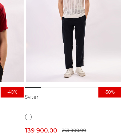
-40%
-50%
Sviter
139 900.00
269 900.00