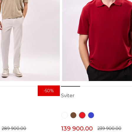
-50%
Sviter
139 900.00
289 900.00
239 900.00