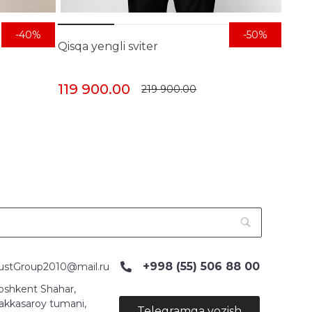
-40%
-50%
Qisqa yengli sviter
119 900.00
219 900.00
+998 (55) 506 88 00
ustGroup2010@mail.ru
oshkent Shahar,
akkasaroy tumani,
Telegramga yozish