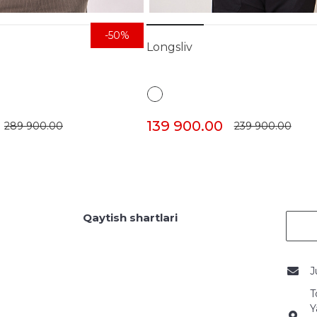
-50%
Longsliv
139 900.00
289 900.00
239 900.00
Qaytish shartlari
J
T
Y