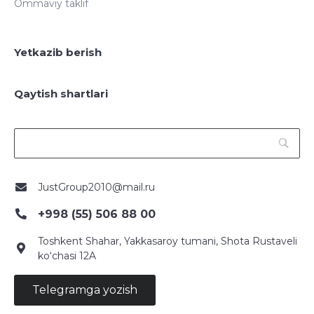
Ommaviy taklif
Yetkazib berish
Qaytish shartlari
JustGroup2010@mail.ru
+998 (55) 506 88 00
Toshkent Shahar, Yakkasaroy tumani, Shota Rustaveli
ko‘chasi 12A
Telegramga yozish