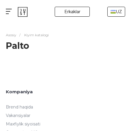
Erkaklar
UZ
Asosiy
/
Kiyim katalogi
Palto
Kompaniya
Brend haqida
Vakansiyalar
Maxfiylik siyoisati