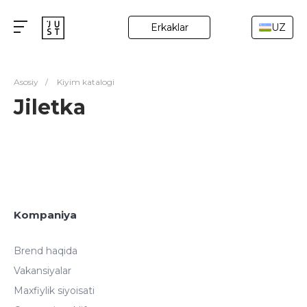
Erkaklar
UZ
Asosiy
/
Kiyim katalogi
Jiletka
Kompaniya
Brend haqida
Vakansiyalar
Maxfiylik siyoisati