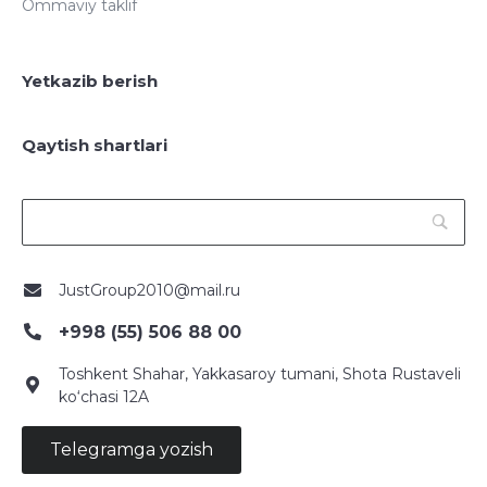
Ommaviy taklif
Yetkazib berish
Qaytish shartlari
JustGroup2010@mail.ru
+998 (55) 506 88 00
Toshkent Shahar, Yakkasaroy tumani, Shota Rustaveli
ko‘chasi 12A
Telegramga yozish