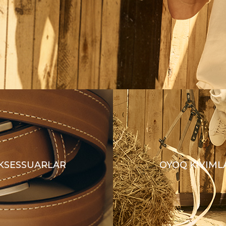
KSESSUARLAR
OYOQ KIYIML