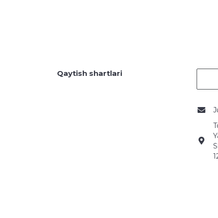
Qaytish shartlari
J
T
Y
S
1