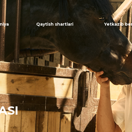
niya
Qaytish shartlari
Yetkazib ber
ASI