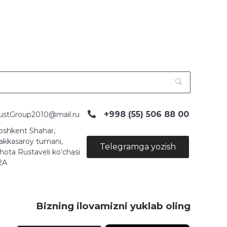
+998 (55) 506 88 00
ustGroup2010@mail.ru
oshkent Shahar,
akkasaroy tumani,
Telegramga yozish
hota Rustaveli ko‘chasi
2A
Bizning ilovamizni yuklab oling