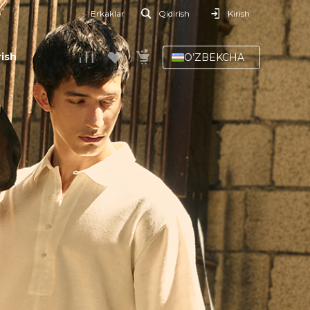
Erkaklar
Qidirish
Kirish
ish
O’ZBEKCHA