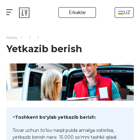
Erkaklar
UZ
Asosiy
/
/
/
Yetkazib berish
~Toshkent bo'ylab yetkazib berish:
Tovar uchun to‘lov naqd pulda amalga oshirilsa,
yetkazib berish narxi 15 000 so‘mni tashkil qiladi