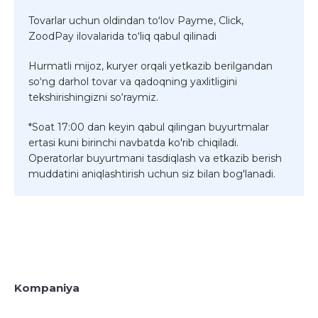
Tovarlar uchun oldindan toʻlov Payme, Click,
ZoodPay ilovalarida toʻliq qabul qilinadi
Hurmatli mijoz, kuryer orqali yetkazib berilgandan
so‘ng darhol tovar va qadoqning yaxlitligini
tekshirishingizni so‘raymiz.
*Soat 17:00 dan keyin qabul qilingan buyurtmalar
ertasi kuni birinchi navbatda ko'rib chiqiladi.
Operatorlar buyurtmani tasdiqlash va etkazib berish
muddatini aniqlashtirish uchun siz bilan bog'lanadi.
Kompaniya