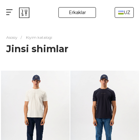
Erkaklar
UZ
Asosiy
/
Kiyim katalogi
Jinsi shimlar