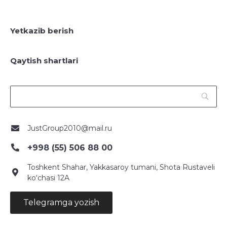
Yetkazib berish
Qaytish shartlari
JustGroup2010@mail.ru
+998 (55) 506 88 00
Toshkent Shahar, Yakkasaroy tumani, Shota Rustaveli
ko‘chasi 12A
Telegramga yozish