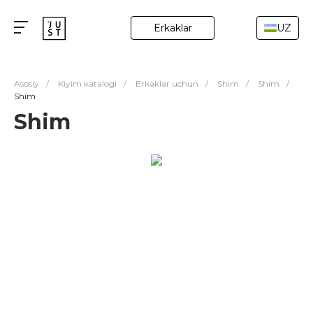
Erkaklar
UZ
Asosiy
/
Kiyim katalogi
/
Erkaklar uchun
/
Shim
/
Shim
/
Shim
Shim