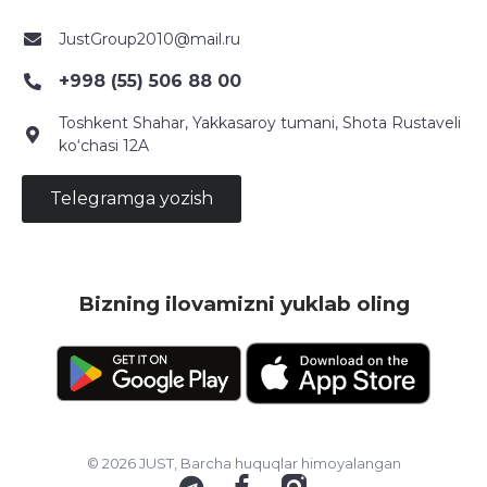
JustGroup2010@mail.ru
+998 (55) 506 88 00
Toshkent Shahar, Yakkasaroy tumani, Shota Rustaveli
ko‘chasi 12A
Telegramga yozish
Bizning ilovamizni yuklab oling
© 2026 JUST, Barcha huquqlar himoyalangan