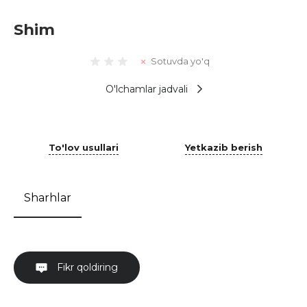
Shim
Sotuvda yo'q
O'lchamlar jadvali
To'lov usullari
Yetkazib berish
Sharhlar
Fikr qoldiring